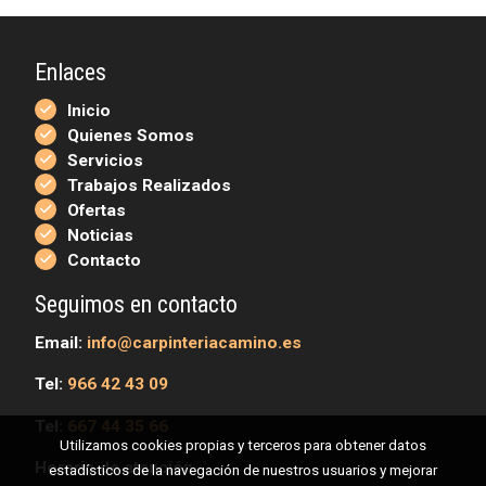
Enlaces
Inicio
Quienes Somos
Servicios
Trabajos Realizados
Ofertas
Noticias
Contacto
Seguimos en contacto
Email:
info@carpinteriacamino.es
Tel:
966 42 43 09
Tel:
667 44 35 66
Utilizamos cookies propias y terceros para obtener datos
Horario de atención
estadísticos de la navegación de nuestros usuarios y mejorar